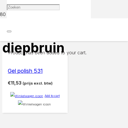
Home
Products tagged “diepbruin”
diepbruin
Product
has been added to your cart.
Gel polish 531
€
11,53
(prijs excl. btw)
Add to cart