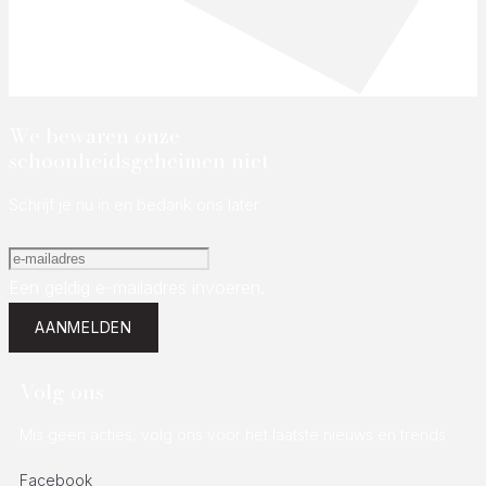
We bewaren onze
schoonheidsgeheimen niet
Schrijf je nu in en bedank ons later
Een geldig e-mailadres invoeren.
AANMELDEN
Volg ons
Mis geen acties, volg ons voor het laatste nieuws en trends
Facebook