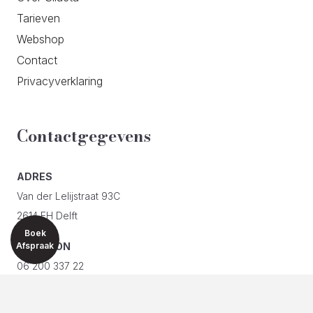
Tarieven
Webshop
Contact
Privacyverklaring
Contactgegevens
ADRES
Van der Lelijstraat 93C
2614 EH Delft
Boek
Afspraak
TELEFOON
06 200 337 22
E-MAIL