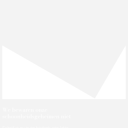
We bewaren onze
schoonheidsgeheimen niet
Schrijf je nu in en bedank ons later