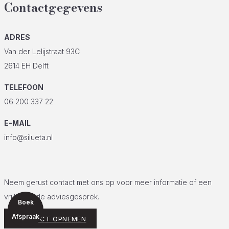
Contactgegevens
ADRES
Van der Lelijstraat 93C
2614 EH Delft
TELEFOON
06 200 337 22
E-MAIL
info@silueta.nl
Neem gerust contact met ons op voor meer informatie of een
vrijblijvende adviesgesprek.
Boek
Afspraak
CONTACT OPNEMEN