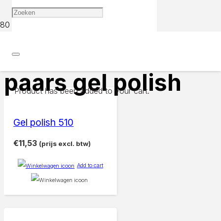
Home
Products tagged “paars gel polish”
paars gel polish
Product
has been added to your cart.
Gel polish 510
€
11,53
(prijs excl. btw)
Add to cart