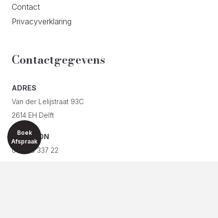
Contact
Privacyverklaring
Contactgegevens
ADRES
Van der Lelijstraat 93C
2614 EH Delft
Boek
TELEFOON
Afspraak
06 200 337 22
E-MAIL
info@silueta.nl