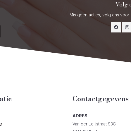
Volg 
Mis geen acties, volg ons voor 
atie
Contactgegevens
ADRES
Van der Lelijstraat 93C
ta