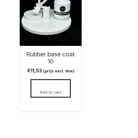
Rubber base coat
10
€
11,53
(prijs excl. btw)
Add to cart