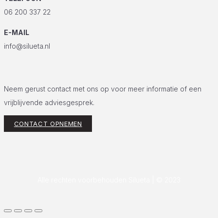
TELEFOON
06 200 337 22
E-MAIL
info@silueta.nl
Neem gerust contact met ons op voor meer informatie of een
vrijblijvende adviesgesprek.
CONTACT OPNEMEN
Alle rechten voorbehouden Silueta | © 2023