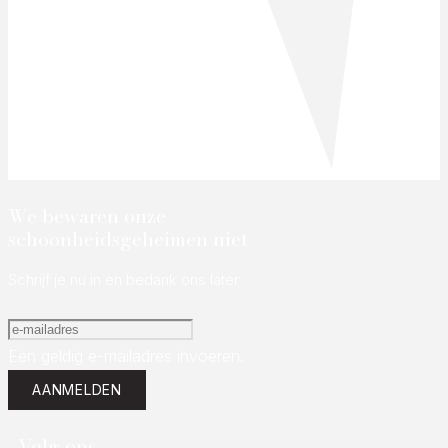
We bewaren onze
schoonheidsgeheimen niet
Schrijf je nu in en bedank ons later
Een geldig e-mailadres invoeren.
AANMELDEN