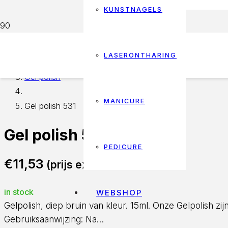
KUNSTNAGELS
Home
LASERONTHARING
Gel polish
MANICURE
Gel polish 531
Gel polish 531
PEDICURE
€
11,53
(prijs excl. btw)
in stock
WEBSHOP
Gelpolish, diep bruin van kleur. 15ml. Onze Gelpolish 
Gebruiksaanwijzing: Na…