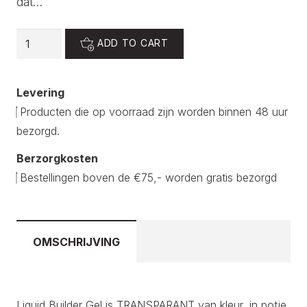
dat…
Liquid
ADD TO CART
builder
001
Levering
quantity
Producten die op voorraad zijn worden binnen 48 uur
bezorgd.
Berzorgkosten
Bestellingen boven de €75,- worden gratis bezorgd
OMSCHRIJVING
Liquid Builder Gel is TRANSPARANT van kleur, in potje