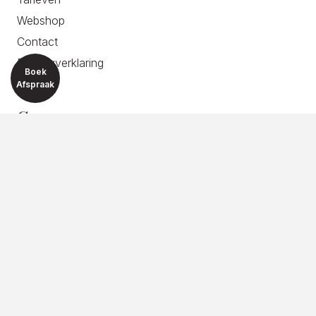
Webshop
Contact
Privacyverklaring
Boek
Afspraak
Contactgegevens
ADRES
Van der Lelijstraat 93C
2614 EH Delft
TELEFOON
06 200 337 22
E-MAIL
info@silueta.nl