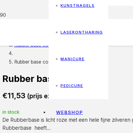
KUNSTNAGELS
Home
LASERONTHARING
Rubber base coat
MANICURE
Rubber base coat 13
Rubber base coat 13
PEDICURE
€
11,53
(prijs excl. btw)
in stock
WEBSHOP
De Rubberbase is licht roze met een hele fijne zilveren 
Rubberbase heeft…