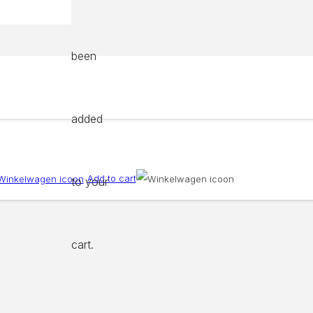
been
added
Add to cart
to your
cart.