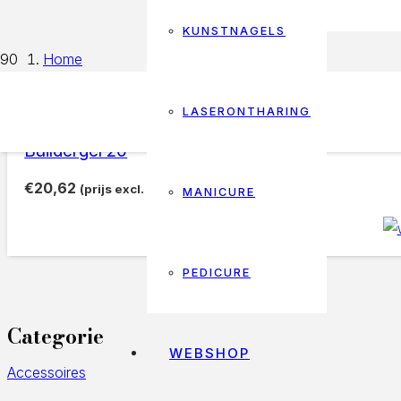
KUNSTNAGELS
Home
Products tagged “buildergel 20”
LASERONTHARING
buildergel 20
Buildergel 20
€
20,62
(prijs excl. btw)
MANICURE
PEDICURE
Categorie
WEBSHOP
Accessoires