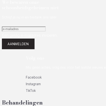
We bewaren onze
schoonheidsgeheimen niet
Schrijf je nu in en bedank ons later
Een geldig e-mailadres invoeren.
AANMELDEN
Volg ons
Mis geen acties, volg ons voor het laatste nieuws 
Facebook
Instagram
TikTok
Behandelingen