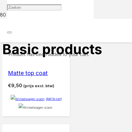
Home
Basic products
Basic products
Product
has been added to your cart.
Matte top coat
€
9,50
(prijs excl. btw)
Add to cart