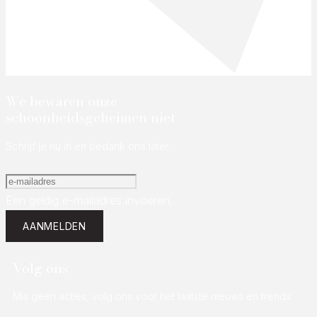
We bewaren onze
schoonheidsgeheimen niet
Schrijf je nu in en bedank ons later
Een geldig e-mailadres invoeren.
AANMELDEN
Volg ons
Mis geen acties, volg ons voor het laatste nieuws en trends