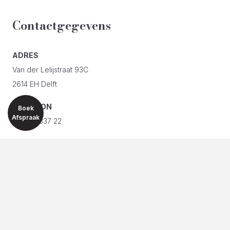
Contactgegevens
ADRES
Van der Lelijstraat 93C
2614 EH Delft
TELEFOON
Boek
Afspraak
06 200 337 22
E-MAIL
info@silueta.nl