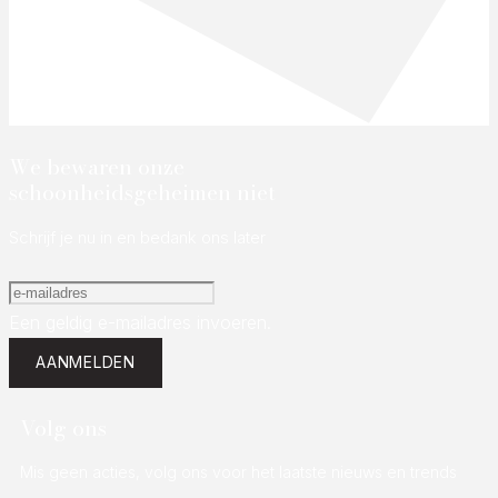
We bewaren onze
schoonheidsgeheimen niet
Schrijf je nu in en bedank ons later
Een geldig e-mailadres invoeren.
AANMELDEN
Volg ons
Mis geen acties, volg ons voor het laatste nieuws en trends