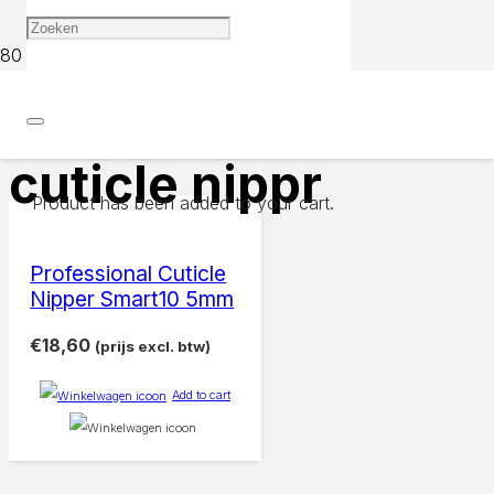
Home
Products tagged “cuticle nippr”
cuticle nippr
Product
has been added to your cart.
Professional Cuticle
Nipper Smart10 5mm
€
18,60
(prijs excl. btw)
Add to cart