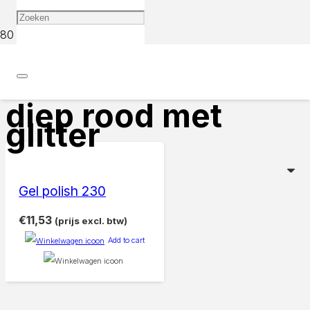
Home
Products tagged “diep rood met glitter”
diep rood met
glitter
Gel polish 230
€
11,53
(prijs excl. btw)
Add to cart