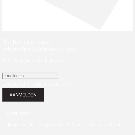
We bewaren onze
schoonheidsgeheimen niet
Schrijf je nu in en bedank ons later
Een geldig e-mailadres invoeren.
AANMELDEN
Volg ons
Mis geen acties, volg ons voor het laatste nieuws en trends