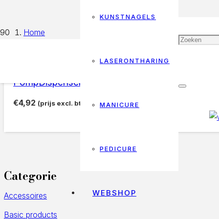
KUNSTNAGELS
Home
Products tagged “dispencer”
LASERONTHARING
dispencer
PompDispenser
€
4,92
(prijs excl. btw)
MANICURE
PEDICURE
Categorie
WEBSHOP
Accessoires
Basic products