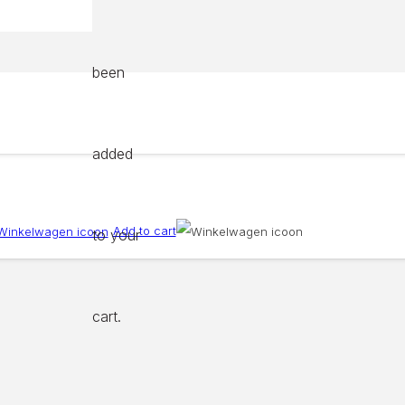
been
added
Add to cart
to your
cart.