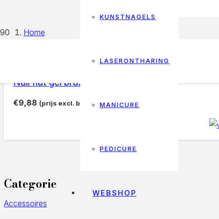
KUNSTNAGELS
Home
Products tagged “flat gel brush”
LASERONTHARING
flat gel brush
Nail flat gel brush, 10 mm
€
9,88
(prijs excl. btw)
MANICURE
PEDICURE
Categorie
WEBSHOP
Accessoires