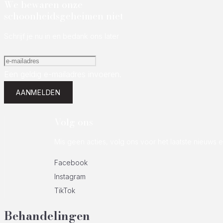
We bewaren onze
schoonheidsgeheimen niet
Schrijf je nu in en bedank ons later
Een geldig e-mailadres invoeren.
AANMELDEN
Volg ons
Mis geen acties, volg ons voor het laatste nieuws 
Facebook
Instagram
TikTok
Behandelingen