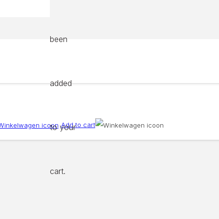
been
added
Add to cart
to your
cart.