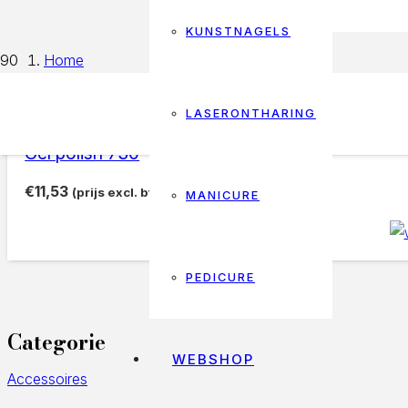
KUNSTNAGELS
Home
Products tagged “geel zonnebloem”
LASERONTHARING
geel zonnebloem
Gel polish 730
€
11,53
(prijs excl. btw)
MANICURE
PEDICURE
Categorie
WEBSHOP
Accessoires