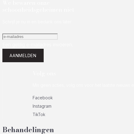
We bewaren onze
schoonheidsgeheimen niet
Schrijf je nu in en bedank ons later
Een geldig e-mailadres invoeren.
AANMELDEN
Volg ons
Mis geen acties, volg ons voor het laatste nieuws 
Facebook
Instagram
TikTok
Behandelingen