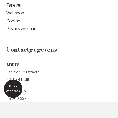
Tarieven
Webshop
Contact
Privacyverklaring
Contactgegevens
ADRES
Van der Lelijstraat 93C
2614 EH Delft
Boek
TELEFOON
Afspraak
06 200 337 22
E-MAIL
info@silueta.nl