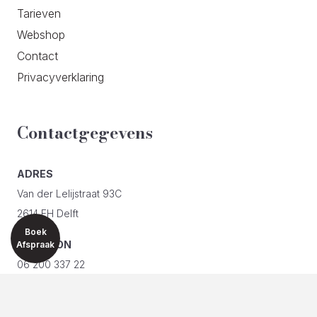
Tarieven
Webshop
Contact
Privacyverklaring
Contactgegevens
ADRES
Van der Lelijstraat 93C
2614 EH Delft
Boek
TELEFOON
Afspraak
06 200 337 22
E-MAIL
info@silueta.nl