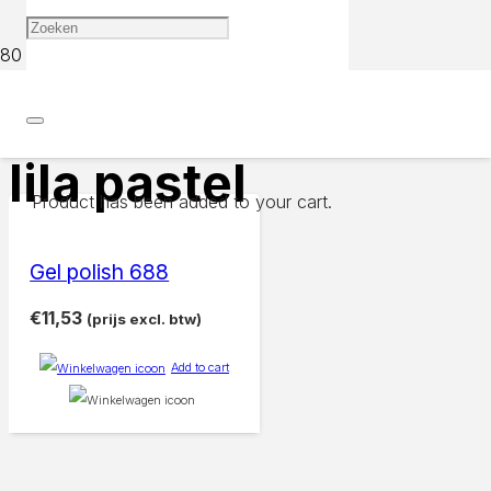
Home
Products tagged “lila pastel”
lila pastel
Product
has been added to your cart.
Gel polish 688
€
11,53
(prijs excl. btw)
Add to cart