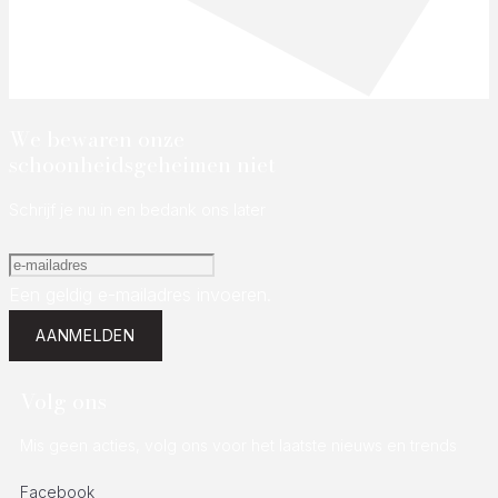
We bewaren onze
schoonheidsgeheimen niet
Schrijf je nu in en bedank ons later
Een geldig e-mailadres invoeren.
AANMELDEN
Volg ons
Mis geen acties, volg ons voor het laatste nieuws en trends
Facebook