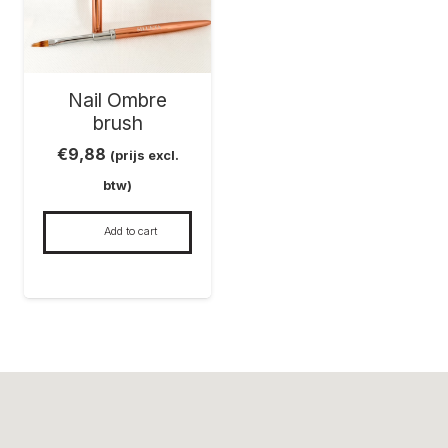
Nail Ombre
brush
€
9,88
(prijs excl.
btw)
Add to cart