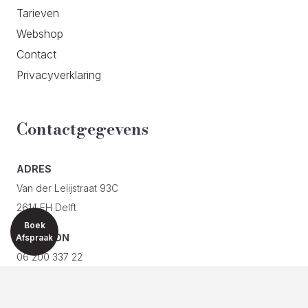
Tarieven
Webshop
Contact
Privacyverklaring
Contactgegevens
ADRES
Van der Lelijstraat 93C
2614 EH Delft
Boek
TELEFOON
Afspraak
06 200 337 22
E-MAIL
info@silueta.nl