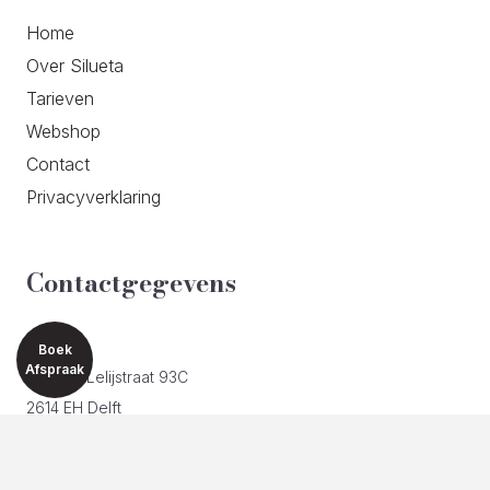
Home
Over Silueta
Tarieven
Webshop
Contact
Privacyverklaring
Contactgegevens
ADRES
Boek
Afspraak
Van der Lelijstraat 93C
2614 EH Delft
TELEFOON
06 200 337 22