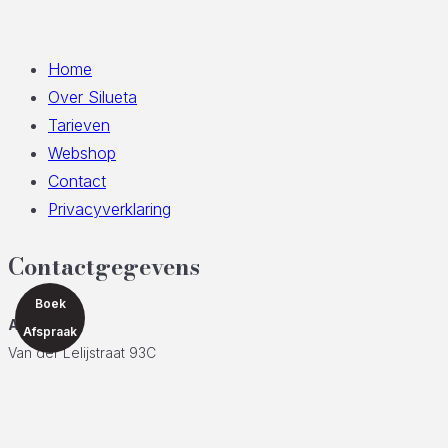
Home
Over Silueta
Tarieven
Webshop
Contact
Privacyverklaring
Contactgegevens
Boek
ADRES
Afspraak
Van der Lelijstraat 93C
2614 EH Delft
TELEFOON