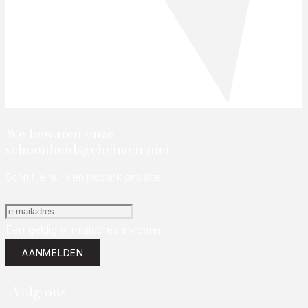
We bewaren onze
schoonheidsgeheimen niet
Schrijf je nu in en bedank ons later
Een geldig e-mailadres invoeren.
AANMELDEN
Volg ons