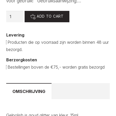
voor gebruik! Gebruiksaanwijzing:…
Gel
ADD TO CART
polish
716
Levering
quantity
Producten die op voorraad zijn worden binnen 48 uur
bezorgd.
Berzorgkosten
Bestellingen boven de €75,- worden gratis bezorgd
OMSCHRIJVING
Gelpolish is goud glitter van kleur. 15ml.