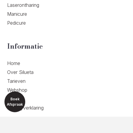
Laserontharing
Manicure
Pedicure
Informatie
Home
Over Silueta
Tarieven
Webshop
Contact
Boek
Afspraak
Privacyverklaring
Contactgegevens