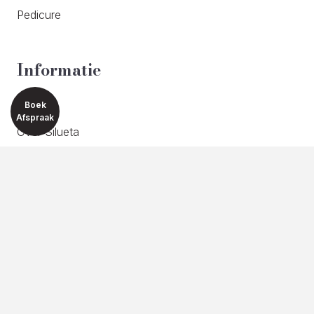
Pedicure
Informatie
Boek
Home
Afspraak
Over Silueta
Tarieven
Webshop
Contact
Privacyverklaring
Contactgegevens
ADRES