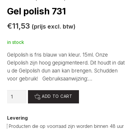
Gel polish 731
€
11,53
(prijs excl. btw)
in stock
Gelpolish is fris blauw van kleur. 15ml. Onze
Gelpolish zijn hoog gepigmenteerd. Dit houdt in dat
u de Gelpolish dun aan kan brengen. Schudden
voor gebruik! Gebruiksaanwijzing:…
Gel
ADD TO CART
polish
731
Levering
quantity
Producten die op voorraad zijn worden binnen 48 uur