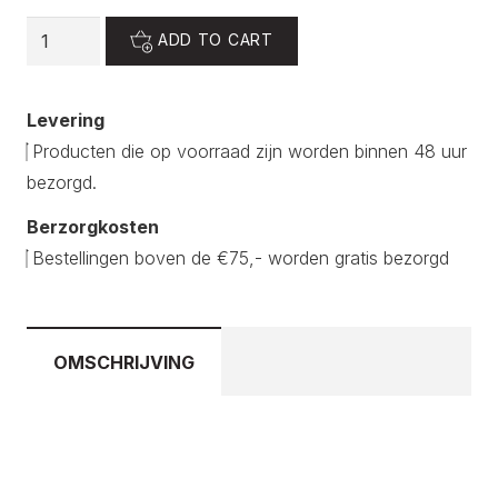
Liquid
ADD TO CART
buildergel
36
Levering
quantity
Producten die op voorraad zijn worden binnen 48 uur
bezorgd.
Berzorgkosten
Bestellingen boven de €75,- worden gratis bezorgd
OMSCHRIJVING