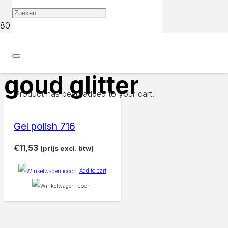
Home
Products tagged “goud glitter”
goud glitter
Product
has been added to your cart.
Gel polish 716
€
11,53
(prijs excl. btw)
Add to cart