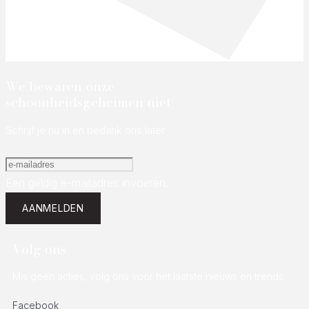
We bewaren onze
schoonheidsgeheimen niet
Schrijf je nu in en bedank ons later
Een geldig e-mailadres invoeren.
AANMELDEN
Volg ons
Mis geen acties, volg ons voor het laatste nieuws en trends
Facebook