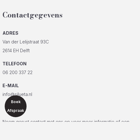
Contactgegevens
ADRES
Van der Lelijstraat 93C
2614 EH Delft
TELEFOON
06 200 337 22
E-MAIL
info@silueta.nl
Boek
Afspraak
Neem gerust contact met ons op voor meer informatie of een
vrijblijvende adviesgesprek.