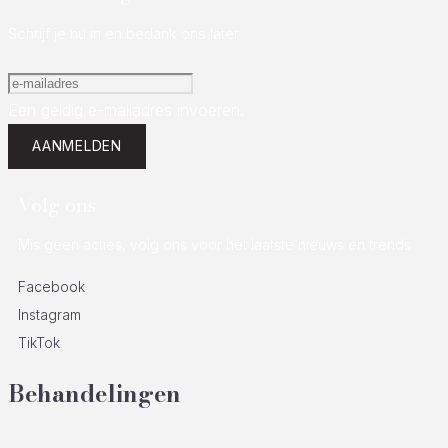
Schrijf je nu in en bedank ons later
Een geldig e-mailadres invoeren.
AANMELDEN
Volg ons
Mis geen acties, volg ons voor het laatste nieuws en trends
Facebook
Instagram
TikTok
Behandelingen