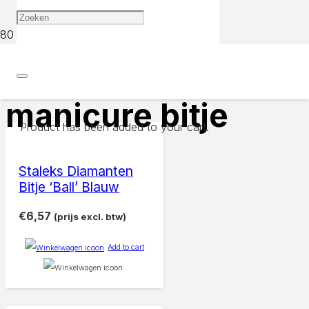
Home
Products tagged “manicure bitje”
manicure bitje
Product
has been added to your cart.
Staleks Diamanten
Bitje ‘Ball’ Blauw
€
6,57
(prijs excl. btw)
Add to cart