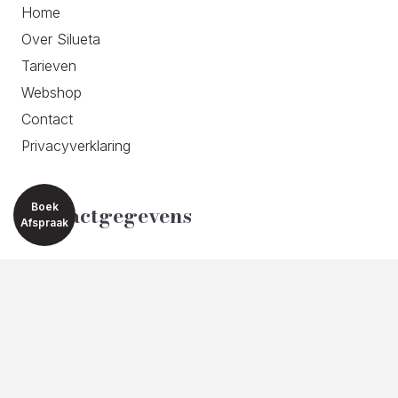
Home
Over Silueta
Tarieven
Webshop
Contact
Privacyverklaring
Boek
Contactgegevens
Afspraak
ADRES
Van der Lelijstraat 93C
2614 EH Delft
TELEFOON
06 200 337 22