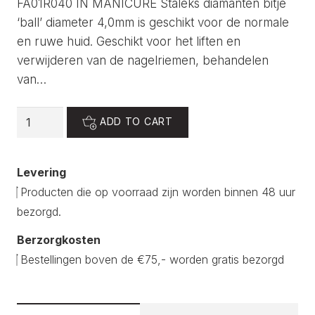
FA01R040 IN MANICURE Staleks diamanten bitje
‘ball’ diameter 4,0mm is geschikt voor de normale
en ruwe huid. Geschikt voor het liften en
verwijderen van de nagelriemen, behandelen
van…
Staleks
ADD TO CART
Diamanten
Bitje
Levering
'ball'
Producten die op voorraad zijn worden binnen 48 uur
Rood
bezorgd.
quantity
Berzorgkosten
Bestellingen boven de €75,- worden gratis bezorgd