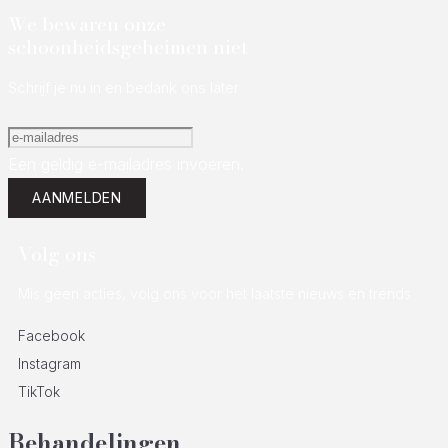
We bewaren onze
schoonheidsgeheimen niet
Schrijf je nu in en bedank ons later
Een geldig e-mailadres invoeren.
AANMELDEN
Volg ons
Mis geen acties, volg ons voor het laatste nieuws en trends
Facebook
Instagram
TikTok
Behandelingen