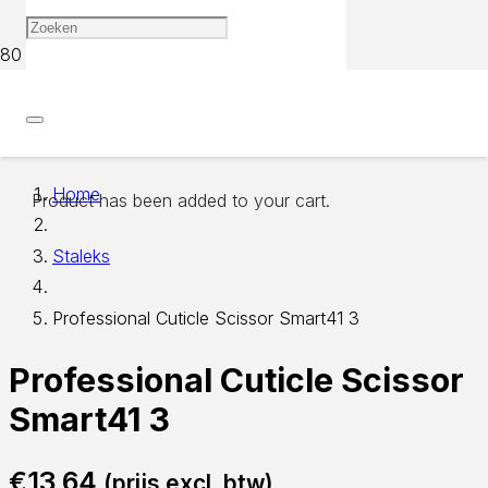
Home
Product
has been added to your cart.
Staleks
Professional Cuticle Scissor Smart41 3
Professional Cuticle Scissor
Smart41 3
€
13,64
(prijs excl. btw)