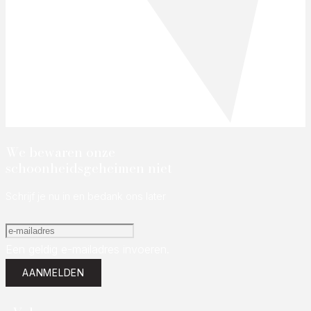
We bewaren onze
schoonheidsgeheimen niet
Schrijf je nu in en bedank ons later
Een geldig e-mailadres invoeren.
AANMELDEN