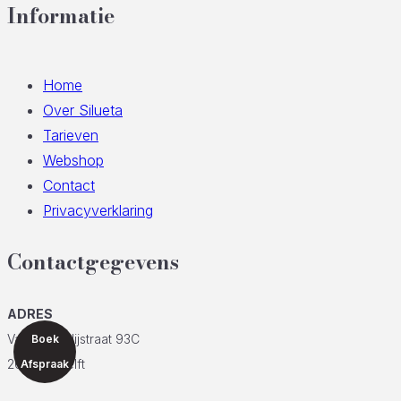
Informatie
Home
Over Silueta
Tarieven
Webshop
Contact
Privacyverklaring
Contactgegevens
ADRES
Van der Lelijstraat 93C
Boek
2614 EH Delft
Afspraak