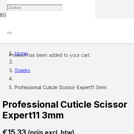
Home
Product
has been added to your cart.
Staleks
Professional Cuticle Scissor Expert11 3mm
Professional Cuticle Scissor
Expert11 3mm
€
15,33
(prijs excl. btw)