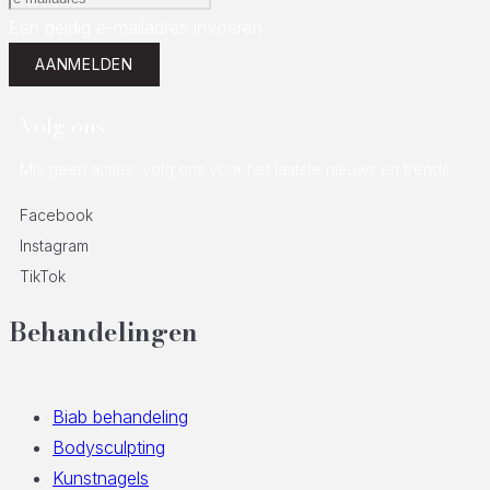
Een geldig e-mailadres invoeren.
AANMELDEN
Volg ons
Mis geen acties, volg ons voor het laatste nieuws en trends
Facebook
Instagram
TikTok
Behandelingen
Biab behandeling
Bodysculpting
Kunstnagels