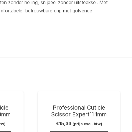
n zonder helling, snijdeel zonder uitsteeksel. Met
omfortabele, betrouwbare grip met golvende
icle
Professional Cuticle
 3mm
Scissor Expert11 1mm
€
15,33
btw)
(prijs excl. btw)