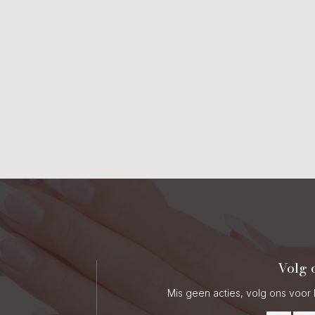
Volg 
Mis geen acties, volg ons voor 