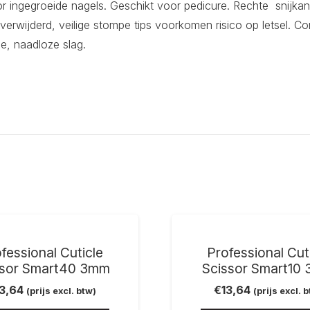
 ingegroeide nagels. Geschikt voor pedicure. Rechte snijkante
rwijderd, veilige stompe tips voorkomen risico op letsel. C
e, naadloze slag.
fessional Cuticle
Professional Cut
ssor Smart40 3mm
Scissor Smart10
13,64
€
13,64
(prijs excl. btw)
(prijs excl. 