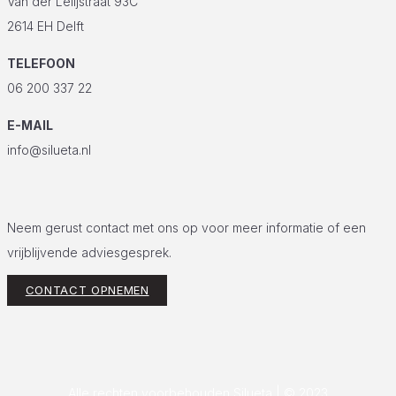
Van der Lelijstraat 93C
2614 EH Delft
TELEFOON
06 200 337 22
E-MAIL
info@silueta.nl
Neem gerust contact met ons op voor meer informatie of een
vrijblijvende adviesgesprek.
CONTACT OPNEMEN
Alle rechten voorbehouden Silueta | © 2023